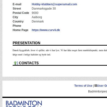
E-mail
Hobby-klubben@superamail.com
Street
Danmarksgade 30
Postal Code
9000
City
Aalborg
Country
Denmark
Phone
Home Page
https://www.curvii.dk
PRESENTATION
Dansk hyggeklub, hvor vi spiller, når vi har lyst. Vi har ikke noget faste mødetidspunkt, men d
følge med i ledige haltider og byde ind.
CONTACTS
Terms of Use
|
User G
Badmintonpeop