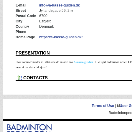
E-mail
info@a-kasse-guiden.dk
Street
Jyllandsgade 59, 2.tv
Postal Code
6700
City
Esbjerg
Country
Denmark
Phone
Home Page
https://a-kasse-guiden.dk/
PRESENTATION
Hver sommer mødes vi, altså alle de ansatte hos
A-kasse-guiden
, til et spil badminton nede i I.
men vi har det altid sjovt!
CONTACTS
Terms of Use
|
User G
Badmintonpeop